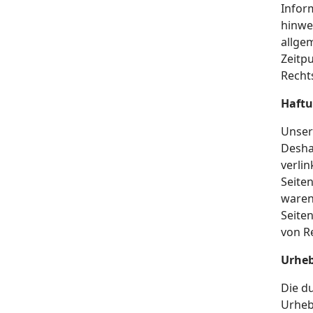
Infor
hinwe
allge
Zeitp
Recht
Haftu
Unser 
Desha
verlin
Seite
waren
Seite
von R
Urheb
Die d
Urheb