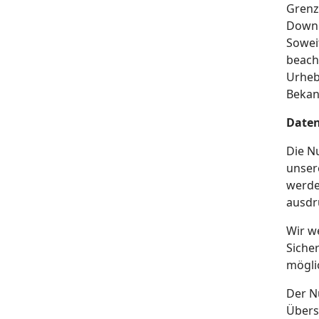
Grenz
Downl
Soweit
beach
Urheb
Bekan
Date
Die N
unser
werden
ausdr
Wir w
Sicher
mögli
Der N
Übers