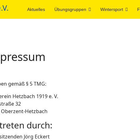
Aktuelles
Übungsgruppen
Wintersport
F
pressum
en gemäß § 5 TMG:
erein Hetzbach 1919 e. V.
straße 32
 Oberzent-Hetzbach
treten durch:
sitzenden Jörg Eckert