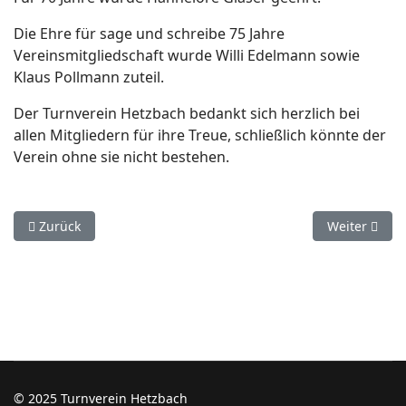
Die Ehre für sage und schreibe 75 Jahre
Vereinsmitgliedschaft wurde Willi Edelmann sowie
Klaus Pollmann zuteil.
Der Turnverein Hetzbach bedankt sich herzlich bei
allen Mitgliedern für ihre Treue, schließlich könnte der
Verein ohne sie nicht bestehen.
Vorheriger Beitrag: Einladung zur JHV 2025
Nächster Bei
Zurück
Weiter
© 2025 Turnverein Hetzbach